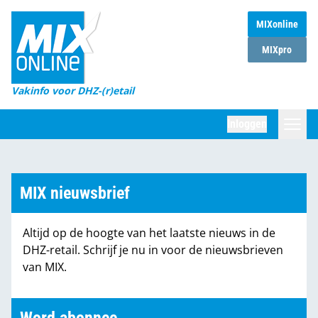
MIXonline
Home
MIXpro
Magazines
Vakinfo voor DHZ-(r)etail
Winkelketens
Inloggen
DHZ Sessie
Zoeken
Marktcijfers
MIX nieuwsbrief
Word abonnee
Altijd op de hoogte van het laatste nieuws in de
Partners
DHZ-retail. Schrijf je nu in voor de nieuwsbrieven
van MIX.