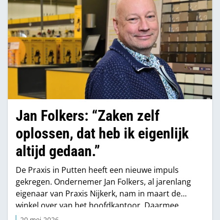
Jan Folkers: “Zaken zelf
oplossen, dat heb ik eigenlijk
altijd gedaan.”
De Praxis in Putten heeft een nieuwe impuls
gekregen. Ondernemer Jan Folkers, al jarenlang
eigenaar van Praxis Nijkerk, nam in maart de
winkel over van het hoofdkantoor. Daarmee
verschuift de aansturing van centraal naar lokaal