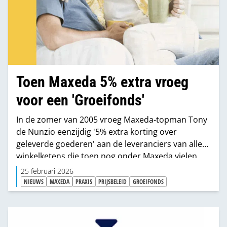
Toen Maxeda 5% extra vroeg
voor een 'Groeifonds'
In de zomer van 2005 vroeg Maxeda-topman Tony
de Nunzio eenzijdig '5% extra korting over
geleverde goederen' aan de leveranciers van alle
winkelketens die toen nog onder Maxeda vielen.
Praxis was er daar een van. Het jaar daarvoor had
25 februari 2026
Maxeda ook al 3% extra geëist.
NIEUWS
MAXEDA
PRAXIS
PRIJSBELEID
GROEIFONDS