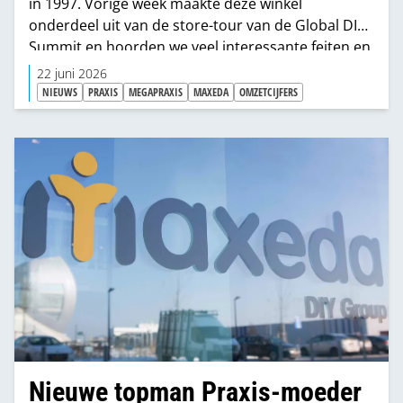
in 1997. Vorige week maakte deze winkel
onderdeel uit van de store-tour van de Global DIY
Summit en hoorden we veel interessante feiten en
cijfers van deze Megapraxis.
22 juni 2026
NIEUWS
PRAXIS
MEGAPRAXIS
MAXEDA
OMZETCIJFERS
Nieuwe topman Praxis-moeder