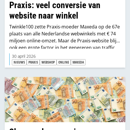
Praxis: veel conversie van
website naar winkel
Twinkle100 zette Praxis-moeder Maxeda op de 67e
plaats van alle Nederlandse webwinkels met € 74
miljoen online-omzet. Maar de Praxis-website blijkt
ook een grote factor in het genereren van traffic
naar de fysieke bouwmarkten.
30 april 2026
NIEUWS
PRAXIS
WEBSHOP
ONLINE
MAXEDA