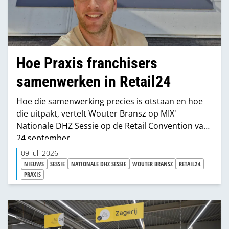
Hoe Praxis franchisers
samenwerken in Retail24
Hoe die samenwerking precies is otstaan en hoe
die uitpakt, vertelt Wouter Bransz op MIX'
Nationale DHZ Sessie op de Retail Convention van
24 september.
09 juli 2026
NIEUWS
SESSIE
NATIONALE DHZ SESSIE
WOUTER BRANSZ
RETAIL24
PRAXIS