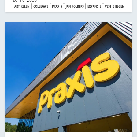
20 mei 2026
ondernemerschap. “Nu kan ik alles weer
ARTIKELEN
COLLEGA'S
PRAXIS
JAN FOLKERS
EXPANSIE
VESTIGINGEN
beetpakken en gaan doen.”