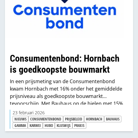
Consumentenbond: Hornbach
is goedkoopste bouwmarkt
In een prijsmeting van de Consumentenbond
kwam Hornbach met 16% onder het gemiddelde
prijsniveau als goedkoopste bouwmarkt
tevoorschijn. Met Bauhaus op de hielen met 15%
onder gemiddeld. Opvallend is dat het prijsverschil
23 februari 2026
groter is dan twee jaar geleden. Toen was
NIEUWS
CONSUMENTENBOND
PRIJSBELEID
HORNBACH
BAUHAUS
Hornbach nog 14% goedkoper, vier jaar geleden
GAMMA
KARWEI
HUBO
KLUSWIJS
PRAXIS
slechts 11%.