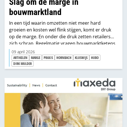
Slag om de marge in
bouwmarktland
In een tijd waarin omzetten niet meer hard
groeien en kosten wel flink stijgen, komt er druk
op de marge. En onder die druk zetten retailers
zich schrap. Regelmatig vragen bouwmarktketens
bijdragen aan leveranciers. Om allerlei redenen en
09 april 2026
in allerlei vormen. Laatst vroeg Praxis bijvoorbeeld
ARTIKELEN
MARGE
PRAXIS
HORNBACH
KLUSWIJS
HUBO
generiek en eenzijdig 2% aan alle leveranciers.
DIRK MULDER
Waarom doet Praxis dat? Wat vindt de markt
daarvan? Staan de andere ketens ook klaar met
zo’n ‘verzoek’? En welke rol spelen Private Labels in
deze krachtmeting?