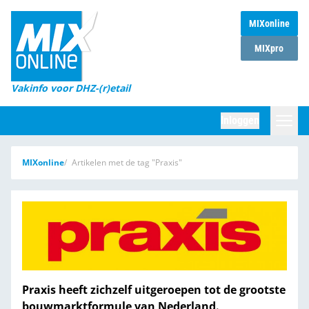
MIXonline
Home
MIXpro
Magazines
Vakinfo voor DHZ-(r)etail
Winkelketens
Inloggen
DHZ Sessie
Zoeken
MIXonline
Artikelen met de tag "Praxis"
Marktcijfers
Word abonnee
Partners
Praxis heeft zichzelf uitgeroepen tot de grootste
bouwmarktformule van Nederland.