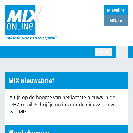
MIXonline
Home
MIXpro
Magazines
Vakinfo voor DHZ-(r)etail
Winkelketens
Inloggen
DHZ Sessie
Zoeken
Marktcijfers
MIX nieuwsbrief
Word abonnee
Altijd op de hoogte van het laatste nieuws in de
Partners
DHZ-retail. Schrijf je nu in voor de nieuwsbrieven
van MIX.