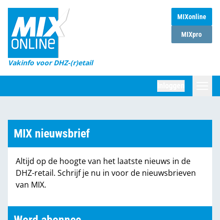
MIXonline
Home
MIXpro
Magazines
Vakinfo voor DHZ-(r)etail
Winkelketens
Inloggen
DHZ Sessie
Zoeken
Marktcijfers
MIX nieuwsbrief
Word abonnee
Altijd op de hoogte van het laatste nieuws in de
Partners
DHZ-retail. Schrijf je nu in voor de nieuwsbrieven
van MIX.