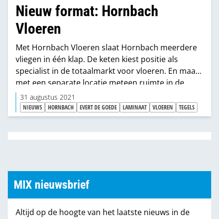
Nieuw format: Hornbach
Vloeren
Met Hornbach Vloeren slaat Hornbach meerdere
vliegen in één klap. De keten kiest positie als
specialist in de totaalmarkt voor vloeren. En maakt
met een separate locatie meteen ruimte in de
megabouwmarkten die eigenlijk nog te klein zijn
31 augustus 2021
voor nieuwe assortimemten.
NIEUWS
HORNBACH
EVERT DE GOEDE
LAMINAAT
VLOEREN
TEGELS
MIX nieuwsbrief
Altijd op de hoogte van het laatste nieuws in de