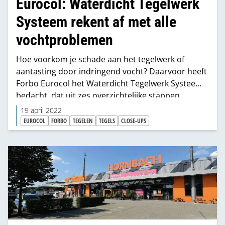
Eurocol: Waterdicht Tegelwerk
Systeem rekent af met alle
vochtproblemen
Hoe voorkom je schade aan het tegelwerk of
aantasting door indringend vocht? Daarvoor heeft
Forbo Eurocol het Waterdicht Tegelwerk Systeem
bedacht, dat uit zes overzichtelijke stappen
bestaat. Dit systeem is inmiddels al ruim 35 jaar
19 april 2022
op de markt. In dit artikel vult Vertegenwoordiger
EUROCOL
FORBO
TEGELEN
TEGELS
CLOSE-UPS
DHZ Bas Hermes het stappenplan aan met zijn
ervaringen.