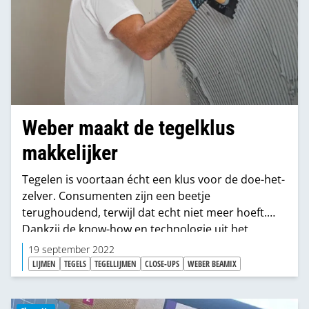
Weber maakt de tegelklus
makkelijker
Tegelen is voortaan écht een klus voor de doe-het-
zelver. Consumenten zijn een beetje
terughoudend, terwijl dat echt niet meer hoeft.
Dankzij de know-how en technologie uit het
professionele assortiment maakt wereldwijde
19 september 2022
marktleider Weber de tegellijmen voor de
LIJMEN
TEGELS
TEGELLIJMEN
CLOSE-UPS
WEBER BEAMIX
consument namelijk veel makkelijker te verwerken.
En het mooie? Die nieuwe producten zijn