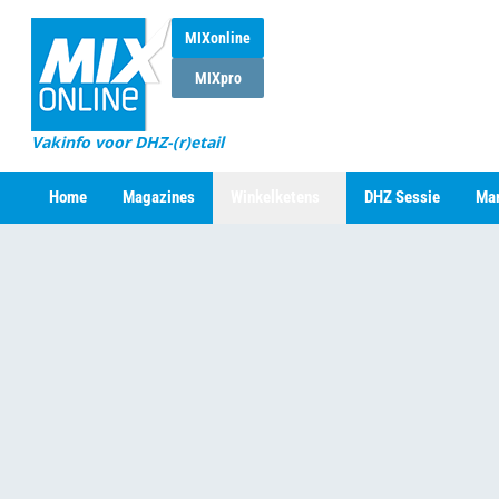
MIXonline
MIXpro
Vakinfo voor DHZ-(r)etail
Home
Magazines
Winkelketens
DHZ Sessie
Mar