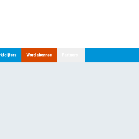
ktcijfers
Word abonnee
Partners