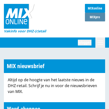
MIXonline
Home
MIXpro
Magazines
Vakinfo voor DHZ-(r)etail
Winkelketens
Inloggen
DHZ Sessie
Zoeken
Marktcijfers
MIX nieuwsbrief
Word abonnee
Altijd op de hoogte van het laatste nieuws in de
Partners
DHZ-retail. Schrijf je nu in voor de nieuwsbrieven
van MIX.