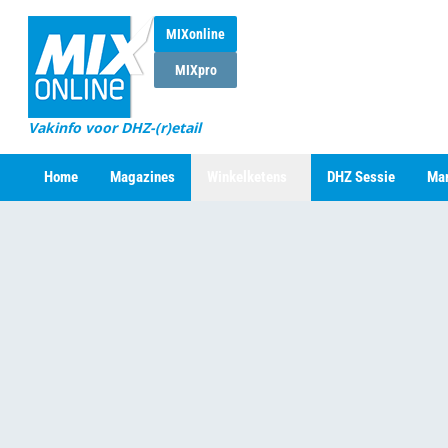
MIXonline
MIXpro
Vakinfo voor DHZ-(r)etail
Home
Magazines
Winkelketens
DHZ Sessie
Mar