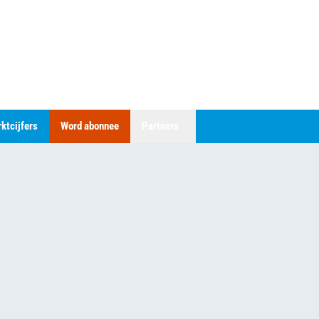
ktcijfers
Word abonnee
Partners