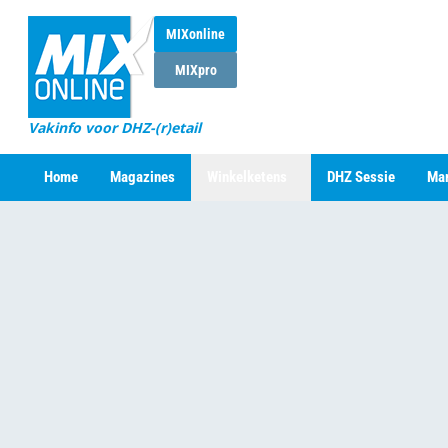
MIXonline
MIXpro
Vakinfo voor DHZ-(r)etail
Home
Magazines
Winkelketens
DHZ Sessie
Mar