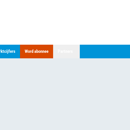
ktcijfers
Word abonnee
Partners