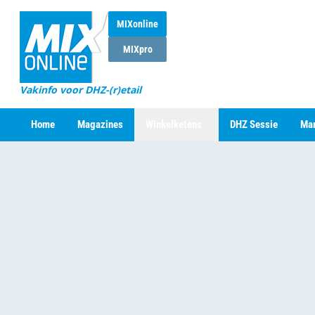
MIXonline
MIXpro
Vakinfo voor DHZ-(r)etail
Home
Magazines
Winkelketens
DHZ Sessie
Mar