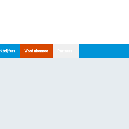
ktcijfers
Word abonnee
Partners