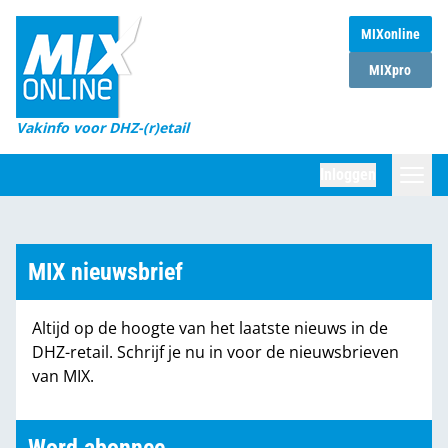
MIXonline
Home
MIXpro
Magazines
Vakinfo voor DHZ-(r)etail
Winkelketens
Inloggen
DHZ Sessie
Zoeken
Marktcijfers
MIX nieuwsbrief
Word abonnee
Altijd op de hoogte van het laatste nieuws in de
Partners
DHZ-retail. Schrijf je nu in voor de nieuwsbrieven
van MIX.