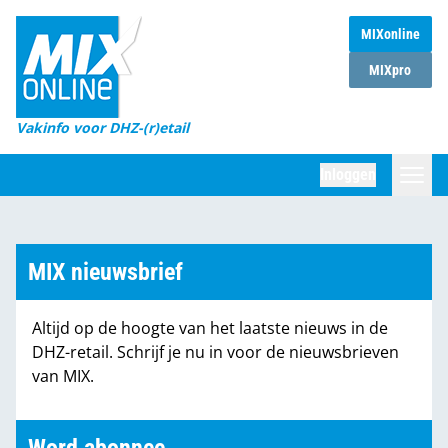
MIXonline
Home
MIXpro
Magazines
Vakinfo voor DHZ-(r)etail
Winkelketens
Inloggen
DHZ Sessie
Zoeken
Marktcijfers
MIX nieuwsbrief
Word abonnee
Altijd op de hoogte van het laatste nieuws in de
Partners
DHZ-retail. Schrijf je nu in voor de nieuwsbrieven
van MIX.