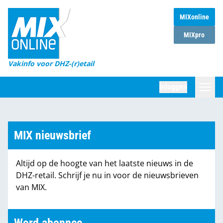
MIXonline
Home
MIXpro
Magazines
Vakinfo voor DHZ-(r)etail
Winkelketens
Inloggen
DHZ Sessie
Zoeken
Marktcijfers
MIX nieuwsbrief
Word abonnee
Altijd op de hoogte van het laatste nieuws in de
Partners
DHZ-retail. Schrijf je nu in voor de nieuwsbrieven
van MIX.