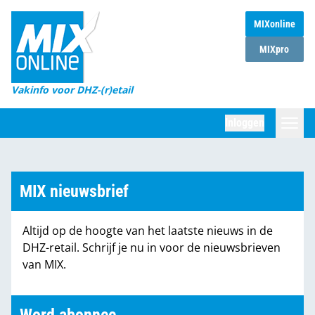
MIXonline
Home
MIXpro
Magazines
Vakinfo voor DHZ-(r)etail
Winkelketens
Inloggen
DHZ Sessie
Zoeken
Marktcijfers
MIX nieuwsbrief
Word abonnee
Altijd op de hoogte van het laatste nieuws in de
Partners
DHZ-retail. Schrijf je nu in voor de nieuwsbrieven
van MIX.