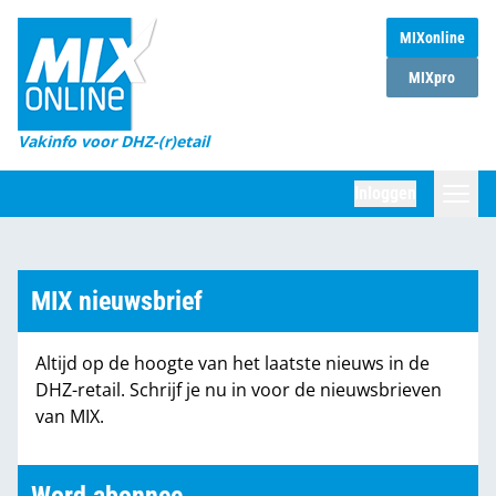
MIXonline
Home
MIXpro
Magazines
Vakinfo voor DHZ-(r)etail
Winkelketens
Inloggen
DHZ Sessie
Zoeken
Marktcijfers
MIX nieuwsbrief
Word abonnee
Altijd op de hoogte van het laatste nieuws in de
Partners
DHZ-retail. Schrijf je nu in voor de nieuwsbrieven
van MIX.