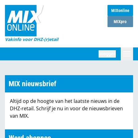
MIXonline
Home
MIXpro
Magazines
Vakinfo voor DHZ-(r)etail
Winkelketens
Inloggen
DHZ Sessie
Zoeken
Marktcijfers
MIX nieuwsbrief
Word abonnee
Altijd op de hoogte van het laatste nieuws in de
Partners
DHZ-retail. Schrijf je nu in voor de nieuwsbrieven
van MIX.