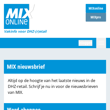
MIXonline
Home
MIXpro
Magazines
Vakinfo voor DHZ-(r)etail
Winkelketens
Inloggen
DHZ Sessie
Zoeken
Marktcijfers
MIX nieuwsbrief
Word abonnee
Altijd op de hoogte van het laatste nieuws in de
Partners
DHZ-retail. Schrijf je nu in voor de nieuwsbrieven
van MIX.