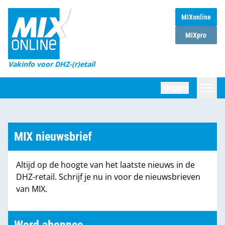
MIXonline
Home
MIXpro
Magazines
Vakinfo voor DHZ-(r)etail
Winkelketens
Inloggen
DHZ Sessie
Zoeken
Marktcijfers
MIX nieuwsbrief
Word abonnee
Altijd op de hoogte van het laatste nieuws in de
Partners
DHZ-retail. Schrijf je nu in voor de nieuwsbrieven
van MIX.