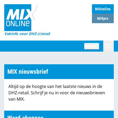
MIXonline
Home
MIXpro
Magazines
Vakinfo voor DHZ-(r)etail
Winkelketens
Inloggen
DHZ Sessie
Zoeken
Marktcijfers
MIX nieuwsbrief
Word abonnee
Altijd op de hoogte van het laatste nieuws in de
Partners
DHZ-retail. Schrijf je nu in voor de nieuwsbrieven
van MIX.