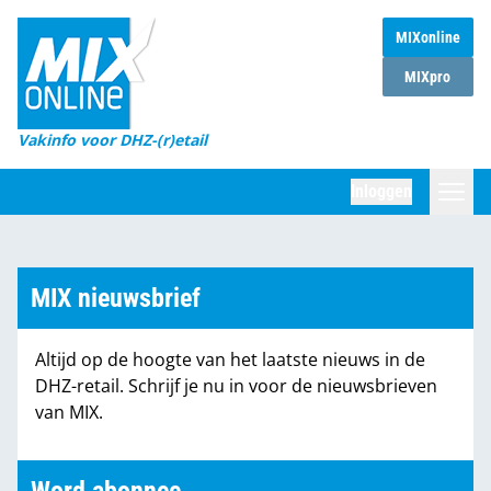
MIXonline
Home
MIXpro
Magazines
Vakinfo voor DHZ-(r)etail
Winkelketens
Inloggen
DHZ Sessie
Zoeken
Marktcijfers
MIX nieuwsbrief
Word abonnee
Altijd op de hoogte van het laatste nieuws in de
Partners
DHZ-retail. Schrijf je nu in voor de nieuwsbrieven
van MIX.