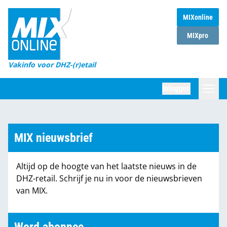
MIXonline
Home
MIXpro
Magazines
Vakinfo voor DHZ-(r)etail
Winkelketens
Inloggen
DHZ Sessie
Zoeken
Marktcijfers
MIX nieuwsbrief
Word abonnee
Altijd op de hoogte van het laatste nieuws in de
Partners
DHZ-retail. Schrijf je nu in voor de nieuwsbrieven
van MIX.