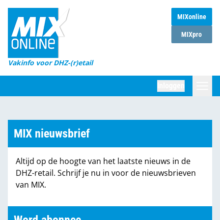
MIXonline
Home
MIXpro
Magazines
Vakinfo voor DHZ-(r)etail
Winkelketens
Inloggen
DHZ Sessie
Zoeken
Marktcijfers
MIX nieuwsbrief
Word abonnee
Altijd op de hoogte van het laatste nieuws in de
Partners
DHZ-retail. Schrijf je nu in voor de nieuwsbrieven
van MIX.