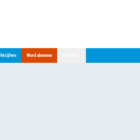
ktcijfers
Word abonnee
Partners