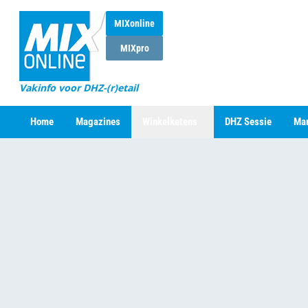
MIXonline
MIXpro
Vakinfo voor DHZ-(r)etail
Home
Magazines
Winkelketens
DHZ Sessie
Mar