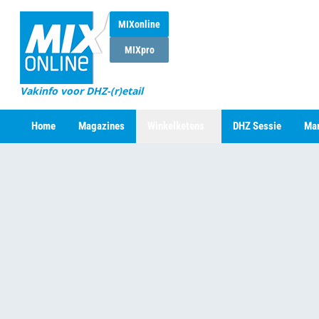
MIXonline
MIXpro
Vakinfo voor DHZ-(r)etail
Home
Magazines
Winkelketens
DHZ Sessie
Mar