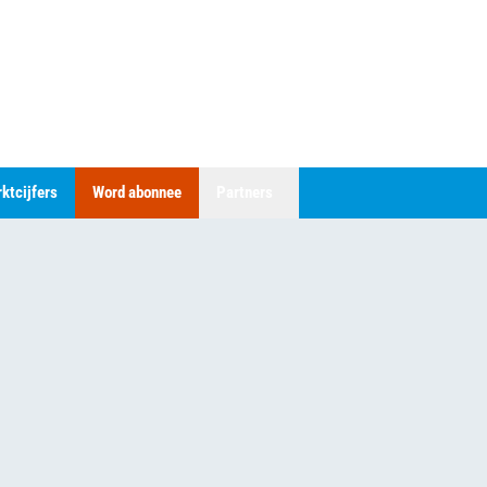
ktcijfers
Word abonnee
Partners