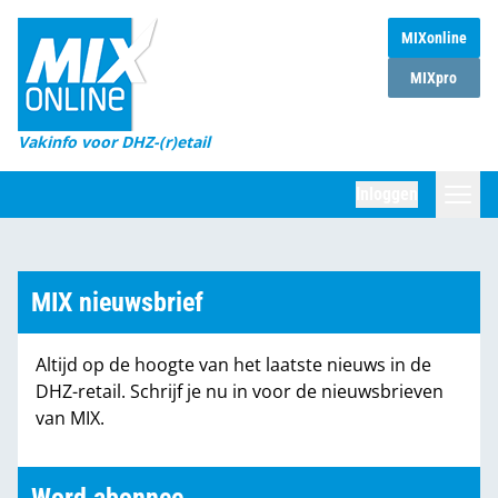
MIXonline
Home
MIXpro
Magazines
Vakinfo voor DHZ-(r)etail
Winkelketens
Inloggen
DHZ Sessie
Zoeken
Marktcijfers
MIX nieuwsbrief
Word abonnee
Altijd op de hoogte van het laatste nieuws in de
Partners
DHZ-retail. Schrijf je nu in voor de nieuwsbrieven
van MIX.