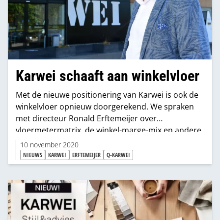
Karwei schaaft aan winkelvloer
Met de nieuwe positionering van Karwei is ook de
winkelvloer opnieuw doorgerekend. We spraken
met directeur Ronald Erftemeijer over
vloermetermatrix, de winkel-marge-mix en andere
details van die excercitie.
10 november 2020
NIEUWS
KARWEI
ERFTEMEIJER
Q-KARWEI