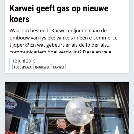
Karwei geeft gas op nieuwe
koers
Waarom besteedt Karwei miljoenen aan de
ombouw van fysieke winkels in een e-commerce
tijdperk? En wat gebeurt er als de folder als
communicatiemiddel verdwijnt? Deze en vele
andere vragen werden besproken tijdens de
12 juni 2019
Focusplaza formulefocus met Karwei. Niet alleen
FOCUSPLAZA
Q-KARWEI
KARWEI
theorie, maar ook uiterst praktisch, omdat de
deelnemers de customer journey live ervaren.
Samen een inkoopklus klaren en dan de
ervaringen delen. Dat is echt met de ‘poten in de
klei’. Super leerzaam met echte eyeopeners voor
Karwei en de aanwezige leveranciers.