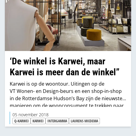
‘De winkel is Karwei, maar
Karwei is meer dan de winkel”
Karwei is op de woontour. Uitingen op de
VT Wonen- en Design-beurs en een shop-in-shop
in de Rotterdamse Hudson’s Bay zijn de nieuwste
manieren om de woonconsument te trekken naar
de ‘bouwmarkt’. En nu is er ook een Karwei-huis in
05 november 2018
de negen straatje van Amsterdam. “Karwei is al
Q-KARWEI
KARWEI
INTERGAMMA
LAURENS MIEDEMA
lang de winkel niet meer.”