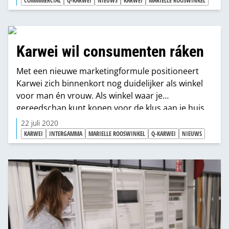
COMMMERCIAL
Q-KARWEI
NIEUWS
KARWEI
MARIELLE ROOSWINKEL
Karwei wil consumenten ráken
Met een nieuwe marketingformule positioneert
Karwei zich binnenkort nog duidelijker als winkel
voor man én vrouw. Als winkel waar je
gereedschap kunt kopen voor de klus aan je huis
of tuin, maar ook de meubelen, vloeren en
22 juli 2020
verlichting om dat huis in te richten. "Karwei was
KARWEI
INTERGAMMA
MARIELLE ROOSWINKEL
Q-KARWEI
NIEUWS
lange tijd een rationeel merk. Nu willen we
mensen inspireren, ze ráken."