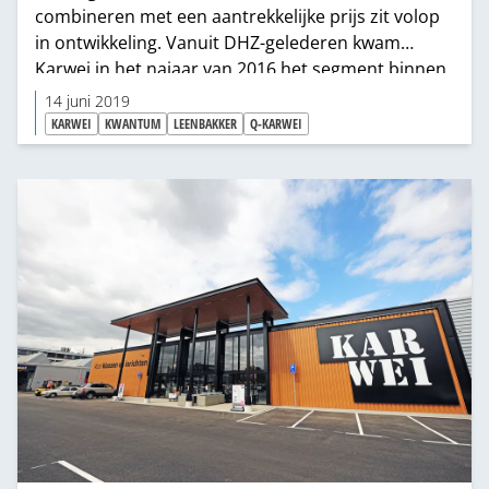
combineren met een aantrekkelijke prijs zit volop
in ontwikkeling. Vanuit DHZ-gelederen kwam
Karwei in het najaar van 2016 het segment binnen
met zijn Q-concept, dat traditionele
14 juni 2019
klusoplossingen, maar ook wooninspiratie biedt.
KARWEI
KWANTUM
LEENBAKKER
Q-KARWEI
Ondertussen hebben Kwantum en LeenBakker
nieuwe conceptstores geopend, die als criterium
gelden voor de volgende generatie woonbeleving.
Is dat de voorbode van een nieuwe onstuimigheid
in dit segment?