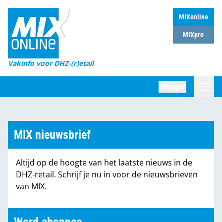
MIXonline
Home
MIXpro
Magazines
Vakinfo voor DHZ-(r)etail
Winkelketens
Inloggen
DHZ Sessie
Zoeken
Marktcijfers
MIX nieuwsbrief
Word abonnee
Altijd op de hoogte van het laatste nieuws in de
Partners
DHZ-retail. Schrijf je nu in voor de nieuwsbrieven
van MIX.