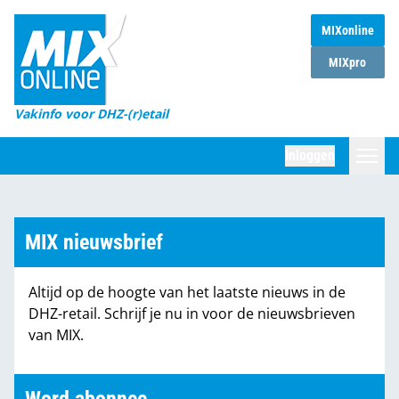
MIXonline
Home
MIXpro
Magazines
Vakinfo voor DHZ-(r)etail
Winkelketens
Inloggen
DHZ Sessie
Zoeken
Marktcijfers
MIX nieuwsbrief
Word abonnee
Altijd op de hoogte van het laatste nieuws in de
Partners
DHZ-retail. Schrijf je nu in voor de nieuwsbrieven
van MIX.