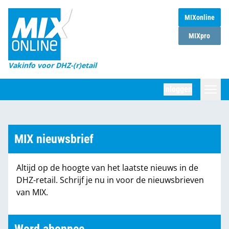
MIXonline
Home
MIXpro
Magazines
Vakinfo voor DHZ-(r)etail
Winkelketens
Inloggen
DHZ Sessie
Zoeken
Marktcijfers
MIX nieuwsbrief
Word abonnee
Altijd op de hoogte van het laatste nieuws in de
Partners
DHZ-retail. Schrijf je nu in voor de nieuwsbrieven
van MIX.