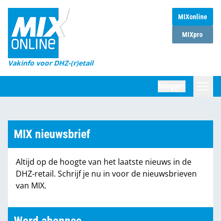
MIXonline
Home
MIXpro
Magazines
Vakinfo voor DHZ-(r)etail
Winkelketens
Inloggen
DHZ Sessie
Zoeken
Marktcijfers
MIX nieuwsbrief
Word abonnee
Altijd op de hoogte van het laatste nieuws in de
Partners
DHZ-retail. Schrijf je nu in voor de nieuwsbrieven
van MIX.