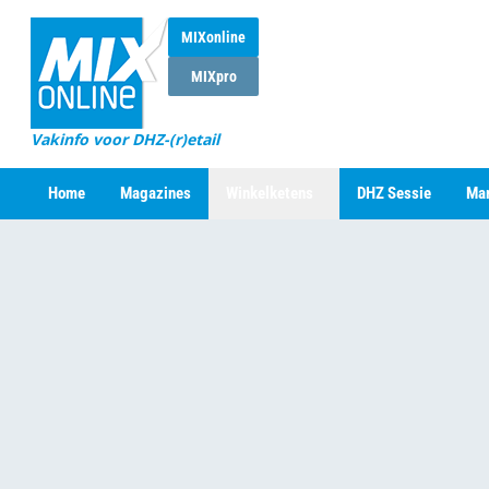
MIXonline
MIXpro
Vakinfo voor DHZ-(r)etail
Home
Magazines
Winkelketens
DHZ Sessie
Mar