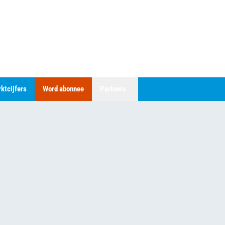
ktcijfers
Word abonnee
Partners