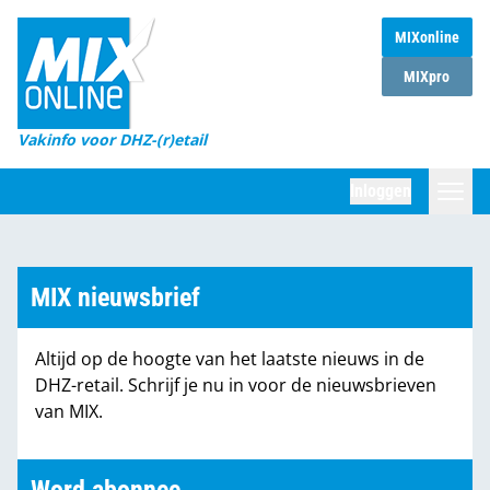
MIXonline
Home
MIXpro
Magazines
Vakinfo voor DHZ-(r)etail
Winkelketens
Inloggen
DHZ Sessie
Zoeken
Marktcijfers
MIX nieuwsbrief
Word abonnee
Altijd op de hoogte van het laatste nieuws in de
Partners
DHZ-retail. Schrijf je nu in voor de nieuwsbrieven
van MIX.