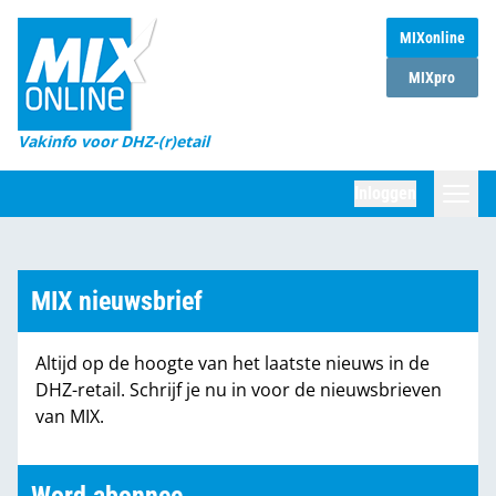
MIXonline
Home
MIXpro
Magazines
Vakinfo voor DHZ-(r)etail
Winkelketens
Inloggen
DHZ Sessie
Zoeken
Marktcijfers
MIX nieuwsbrief
Word abonnee
Altijd op de hoogte van het laatste nieuws in de
Partners
DHZ-retail. Schrijf je nu in voor de nieuwsbrieven
van MIX.