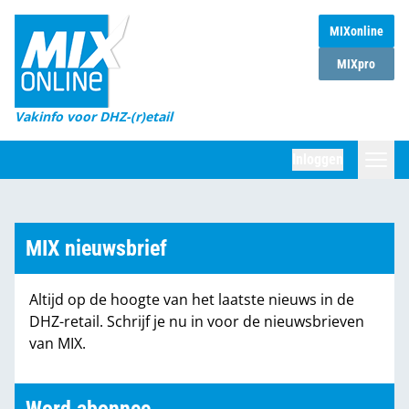
MIXonline
Home
MIXpro
Magazines
Vakinfo voor DHZ-(r)etail
Winkelketens
Inloggen
DHZ Sessie
Zoeken
Marktcijfers
MIX nieuwsbrief
Word abonnee
Altijd op de hoogte van het laatste nieuws in de
Partners
DHZ-retail. Schrijf je nu in voor de nieuwsbrieven
van MIX.