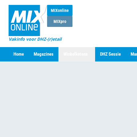
MIXonline
MIXpro
Vakinfo voor DHZ-(r)etail
Home
Magazines
Winkelketens
DHZ Sessie
Mar