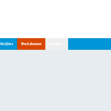
ktcijfers
Word abonnee
Partners