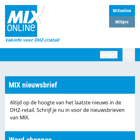
MIXonline
Home
MIXpro
Magazines
Vakinfo voor DHZ-(r)etail
Winkelketens
Inloggen
DHZ Sessie
Zoeken
Marktcijfers
MIX nieuwsbrief
Word abonnee
Altijd op de hoogte van het laatste nieuws in de
Partners
DHZ-retail. Schrijf je nu in voor de nieuwsbrieven
van MIX.