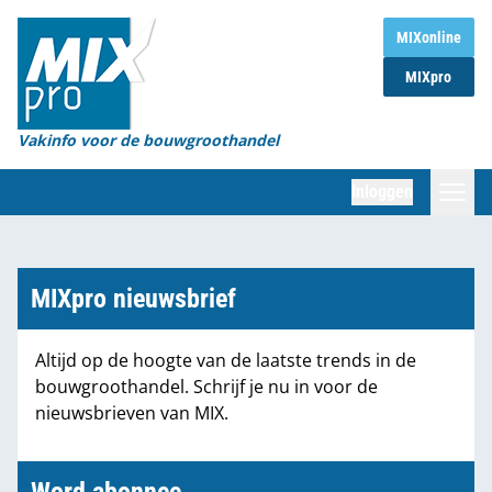
Home
MIXonline
MIXpro
Magazines
Organisaties
Vakinfo voor de bouwgroothandel
[BUB]
Inloggen
[BB]
Zoeken
Marktcijfers
MIXpro nieuwsbrief
Word abonnee
Altijd op de hoogte van de laatste trends in de
bouwgroothandel. Schrijf je nu in voor de
Partners
nieuwsbrieven van MIX.