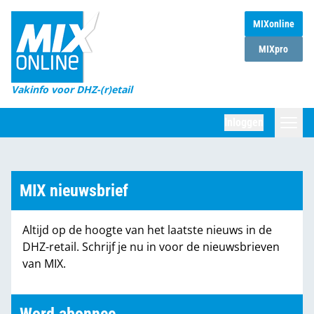
MIXonline
Home
MIXpro
Magazines
Vakinfo voor DHZ-(r)etail
Winkelketens
Inloggen
DHZ Sessie
Zoeken
Marktcijfers
MIX nieuwsbrief
Word abonnee
Altijd op de hoogte van het laatste nieuws in de
Partners
DHZ-retail. Schrijf je nu in voor de nieuwsbrieven
van MIX.