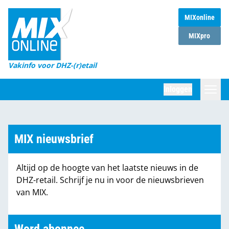
MIXonline
Home
MIXpro
Magazines
Vakinfo voor DHZ-(r)etail
Winkelketens
Inloggen
DHZ Sessie
Zoeken
Marktcijfers
MIX nieuwsbrief
Word abonnee
Altijd op de hoogte van het laatste nieuws in de
Partners
DHZ-retail. Schrijf je nu in voor de nieuwsbrieven
van MIX.