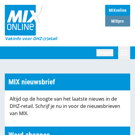
MIXonline
Home
MIXpro
Magazines
Vakinfo voor DHZ-(r)etail
Winkelketens
Inloggen
DHZ Sessie
Zoeken
Marktcijfers
MIX nieuwsbrief
Word abonnee
Altijd op de hoogte van het laatste nieuws in de
Partners
DHZ-retail. Schrijf je nu in voor de nieuwsbrieven
van MIX.