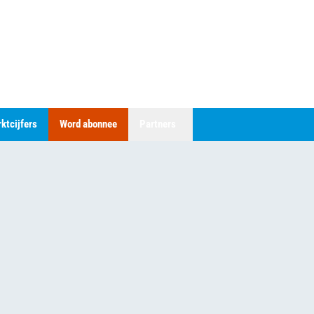
ktcijfers
Word abonnee
Partners