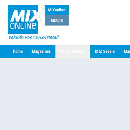
MIXonline
MIXpro
Vakinfo voor DHZ-(r)etail
Home
Magazines
Winkelketens
DHZ Sessie
Mar