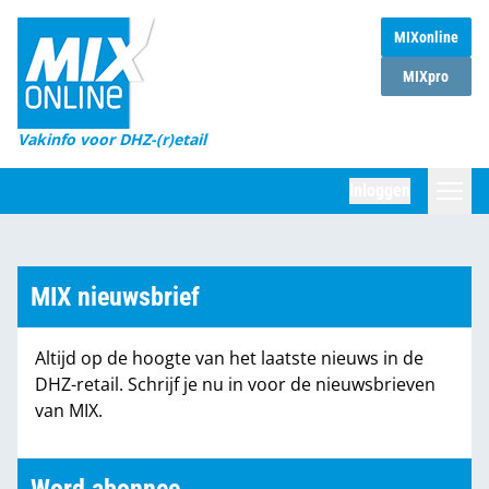
MIXonline
Home
MIXpro
Magazines
Vakinfo voor DHZ-(r)etail
Winkelketens
Inloggen
DHZ Sessie
Zoeken
Marktcijfers
MIX nieuwsbrief
Word abonnee
Altijd op de hoogte van het laatste nieuws in de
Partners
DHZ-retail. Schrijf je nu in voor de nieuwsbrieven
van MIX.