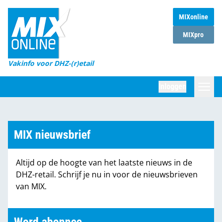
MIXonline
Home
MIXpro
Magazines
Vakinfo voor DHZ-(r)etail
Winkelketens
Inloggen
DHZ Sessie
Zoeken
Marktcijfers
MIX nieuwsbrief
Word abonnee
Altijd op de hoogte van het laatste nieuws in de
Partners
DHZ-retail. Schrijf je nu in voor de nieuwsbrieven
van MIX.