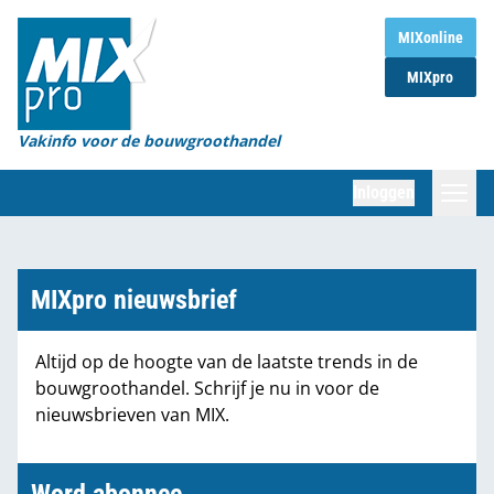
Home
MIXonline
MIXpro
Magazines
Organisaties
Vakinfo voor de bouwgroothandel
[BUB]
Inloggen
[BB]
Zoeken
Marktcijfers
MIXpro nieuwsbrief
Word abonnee
Altijd op de hoogte van de laatste trends in de
bouwgroothandel. Schrijf je nu in voor de
Partners
nieuwsbrieven van MIX.