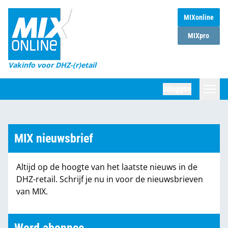
MIXonline
Home
MIXpro
Magazines
Vakinfo voor DHZ-(r)etail
Winkelketens
Inloggen
DHZ Sessie
Zoeken
Marktcijfers
MIX nieuwsbrief
Word abonnee
Altijd op de hoogte van het laatste nieuws in de
Partners
DHZ-retail. Schrijf je nu in voor de nieuwsbrieven
van MIX.