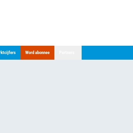
ktcijfers
Word abonnee
Partners