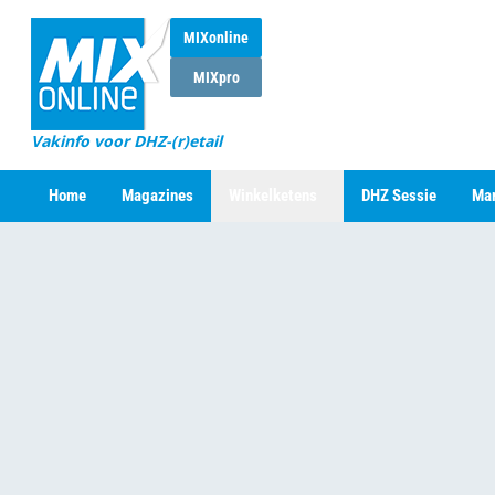
MIXonline
MIXpro
Vakinfo voor DHZ-(r)etail
Home
Magazines
Winkelketens
DHZ Sessie
Mar