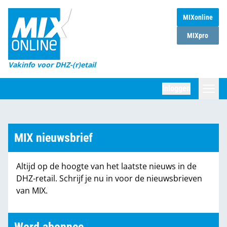
MIXonline
Home
MIXpro
Magazines
Vakinfo voor DHZ-(r)etail
Winkelketens
Inloggen
DHZ Sessie
Zoeken
Marktcijfers
MIX nieuwsbrief
Word abonnee
Altijd op de hoogte van het laatste nieuws in de
Partners
DHZ-retail. Schrijf je nu in voor de nieuwsbrieven
van MIX.