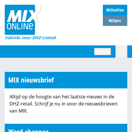
MIXonline
Home
MIXpro
Magazines
Vakinfo voor DHZ-(r)etail
Winkelketens
Inloggen
DHZ Sessie
Zoeken
Marktcijfers
MIX nieuwsbrief
Word abonnee
Altijd op de hoogte van het laatste nieuws in de
Partners
DHZ-retail. Schrijf je nu in voor de nieuwsbrieven
van MIX.