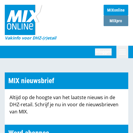
MIXonline
Home
MIXpro
Magazines
Vakinfo voor DHZ-(r)etail
Winkelketens
Inloggen
DHZ Sessie
Zoeken
Marktcijfers
MIX nieuwsbrief
Word abonnee
Altijd op de hoogte van het laatste nieuws in de
Partners
DHZ-retail. Schrijf je nu in voor de nieuwsbrieven
van MIX.