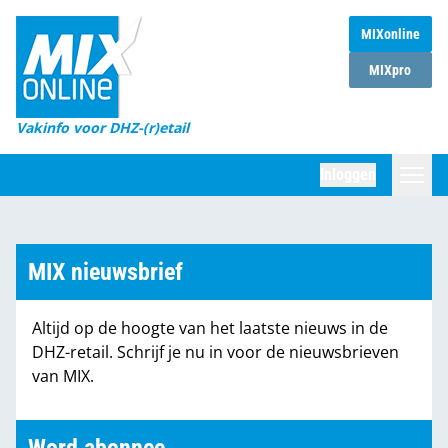
MIXonline
Home
MIXpro
Magazines
Vakinfo voor DHZ-(r)etail
Winkelketens
Inloggen
DHZ Sessie
Zoeken
Marktcijfers
MIX nieuwsbrief
Word abonnee
Altijd op de hoogte van het laatste nieuws in de
Partners
DHZ-retail. Schrijf je nu in voor de nieuwsbrieven
van MIX.